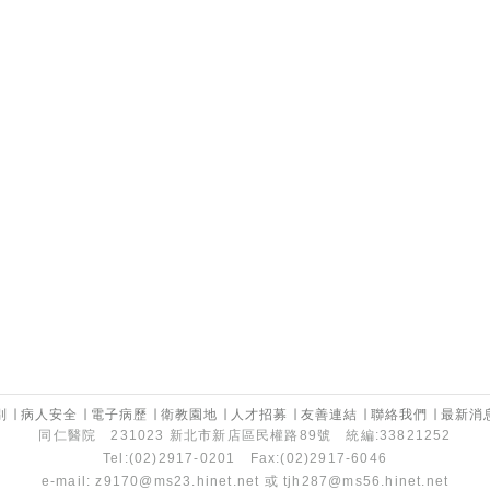
別
∣
病人安全
∣
電子病歷
∣
衛教園地
∣
人才招募
∣
友善連結
∣
聯絡我們
∣
最新消
同仁醫院 231023 新北市新店區民權路89號 統編:33821252
Tel:(02)2917-0201 Fax:(02)2917-6046
e-mail:
z9170@ms23.hinet.net
或
tjh287@ms56.hinet.net