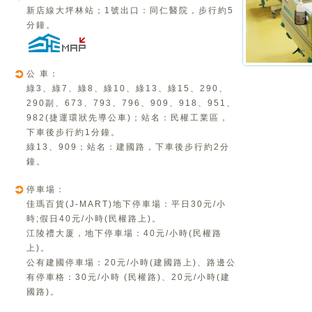
新店線大坪林站；1號出口：同仁醫院，步行約5
分鐘。
公 車：
綠3、綠7、綠8、綠10、綠13、綠15、290、
290副、673、793、796、909、918、951、
982(捷運環狀先導公車)；站名：民權工業區，
下車後步行約1分鐘。
綠13、909；站名：建國路，下車後步行約2分
鐘。
停車場：
佳瑪百貨(J-MART)地下停車場：平日30元/小
時;假日40元/小時(民權路上)。
江陵禮大厦，地下停車場：40元/小時(民權路
上)。
公有建國停車場：20元/小時(建國路上)、路邊公
有停車格：30元/小時 (民權路)、20元/小時(建
國路)。