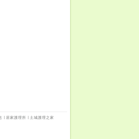
息
∣
居家護理所
∣
土城護理之家