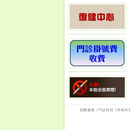
就醫服務
∣
門診科別
∣
特色科