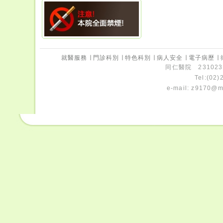
就醫服務
∣
門診科別
∣
特色科別
∣
病人安全
∣
電子病歷
∣
同仁醫院 231023
Tel:(02
e-mail:
z9170@ms