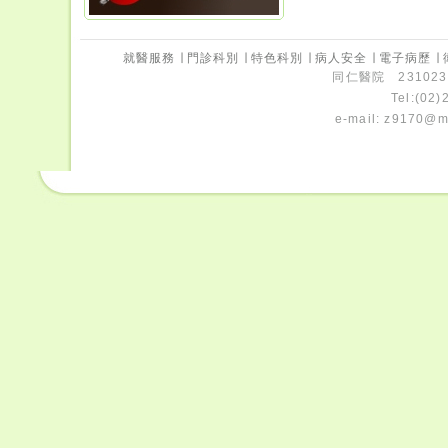
就醫服務
∣
門診科別
∣
特色科別
∣
病人安全
∣
電子病歷
∣
同仁醫院 231023
Tel:(02
e-mail:
z9170@ms