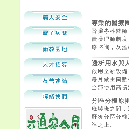
專業的醫療
腎臟專科醫師
責護理師制度
療諮詢，及溫
透析用水與
啟用全新設備
每月做生菌數
全部使用高擴
分區分機原
班與班之間，
肝炎分區分機
準之上。