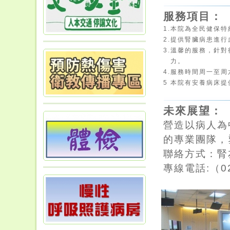
服務項目：
1.
本院為全民健保特
2.
提供腎臟病患進行
3.
溫馨的服務，針對
力。
4.
服務時間周一至周六 
5
本院有安養病床提
未來展望：
營造以病人為
的專業團隊，
聯絡方式：腎
專線電話:（02）