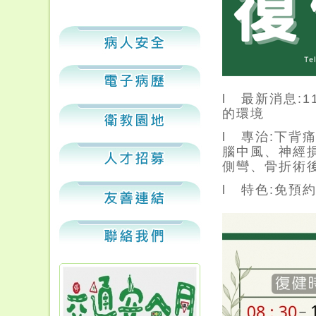
l 最新消息:
的環境
l 專治:下
腦中風、神經
側彎、骨折術
l 特色:免