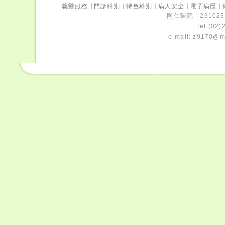
就醫服務
∣
門診科別
∣
特色科別
∣
病人安全
∣
電子病歷
∣
同仁醫院 231023
Tel:(02
e-mail:
z9170@ms