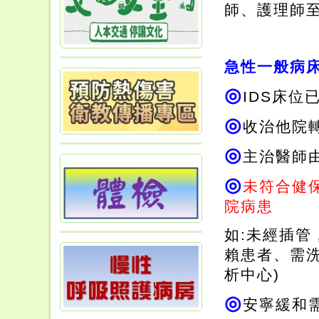
師、護理師
急性一般病床
◎
IDS床位
◎
收治他院
◎
主治醫師
◎
未符合健
院病患
如:未經插
賴患者、需
析中心)
◎
安寧緩和