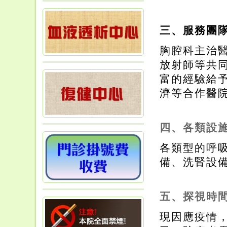
三、服務團
胸腔科主治
放射師等共同
富的經驗給
濟等合作醫
四、各類設
各類型的呼
備、洗腎設
五、探視時
現因應疫情