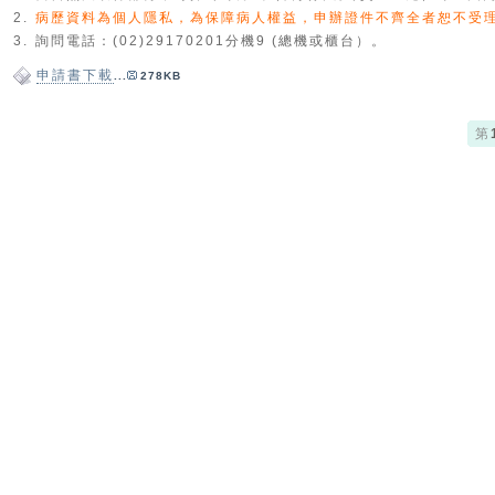
2.
病歷資料為個人隱私，為保障病人權益，申辦證件不齊全者恕不受
3.
詢問電話：(02)29170201分機9 (總機或櫃台）。
申請書下載
...
278KB
第