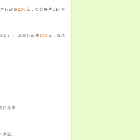
基本行政費
200
元，複製每片CD(容
錄等）： 基本行政費
200
元，每張
證件存查。
)
件存查。