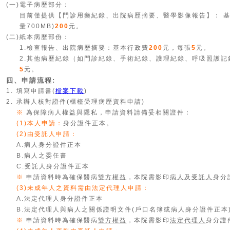
(一)
電子病歷部分：
目前僅提供【門診用藥紀錄、出院病歷摘要、醫學影像報告】： 
量700MB)
200
元。
(二)
紙本病歷部份：
1.檢查報告、出院病歷摘要：基本行政費
200
元，每張
5
元。
2.其他病歷紀錄（如門診紀錄、手術紀錄、護理紀錄、呼吸照護記
5
元。
四、申請流程:
1.
填寫申請書(
檔案下載
)
2.
承辦人核對證件(櫃檯受理病歷資料申請)
※
為保障病人權益與隱私，申請資料請備妥相關證件：
(1)本人申請：
身分證件正本。
(2)由受託人申請：
A.病人身分證件正本
B.病人之委任書
C.受託人身分證件正本
※
申請資料時為確保醫病
雙方權益
，本院需影印
病人
及
受託人
身分
(3)未成年人之資料需由法定代理人申請：
A.法定代理人身分證件正本
B.法定代理人與病人之關係證明文件(戶口名簿或病人身分證件正本
※
申請資料時為確保醫病
雙方權益
，本院需影印
法定代理人
身分證