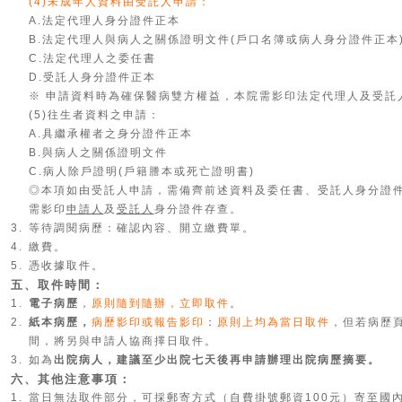
(4)未成年人資料由受託人申請：
A.法定代理人身分證件正本
B.法定代理人與病人之關係證明文件(戶口名簿或病人身分證件正本
C.法定代理人之委任書
D.受託人身分證件正本
※ 申請資料時為確保醫病雙方權益，本院需影印法定代理人及受託
(5)往生者資料之申請：
A.具繼承權者之身分證件正本
B.與病人之關係證明文件
C.病人除戶證明(戶籍謄本或死亡證明書)
◎本項如由受託人申請，需備齊前述資料及委任書、受託人身分證
需影印
申請人
及
受託人
身分證件存查。
3.
等待調閱病歷：確認內容、開立繳費單
。
4.
繳費
。
5.
憑收據取件
。
五、取件時間：
1.
電子病歷
，
原則隨到隨辦，立即取件
。
2.
紙本病歷
，
病歷影印或報告影印
：
原則上均為當日取件
，但若病歷
間，將另與申請人協商擇日取件
。
3.
如為
出院病人，建議至少出院七天後再申請辦理出院病歷摘要。
六、其他注意事項：
1.
當日無法取件部分，可採郵寄方式（自費掛號郵資100元）寄至國