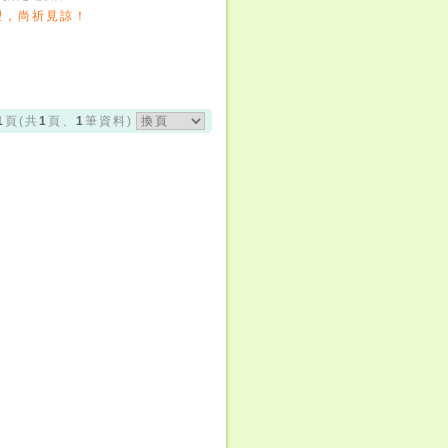
理，尚祈見諒！
1
1
1
頁(共
頁、
筆資料)