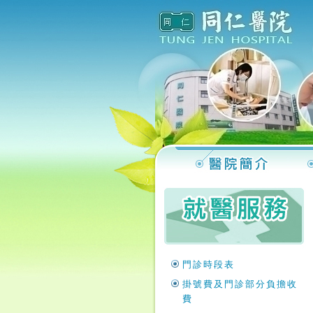
門診時段表
掛號費及門診部分負擔收
費