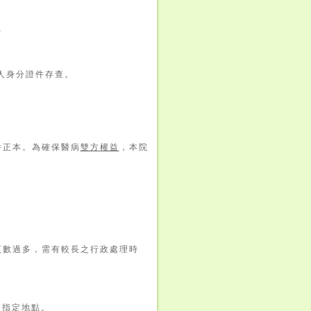
)
人身分證件存查。
件正本。為確保醫病
雙方權益
，本院
頁數過多
，
需有較長之行政處理時
內指定地點。