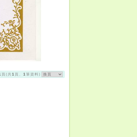
1
1
1
頁(共
頁、
筆資料)