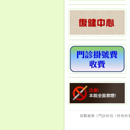
就醫服務
∣
門診科別
∣
特色科