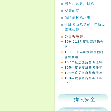
宗旨、願景、目標
樓層配置
保險病床標示表
性騷擾防治措施、申訴及
懲戒規範
榮譽與認證
109-112年度醫院評鑑合
格
107-110年居家護理機構
評鑑合格
107年度居護所督考優等
105年度居護所督考優等
104年度居護所督考優等
103年度居護所督考優等