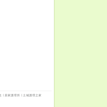
息
∣
居家護理所
∣
土城護理之家