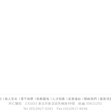
別
∣
病人安全
∣
電子病歷
∣
衛教園地
∣
人才招募
∣
友善連結
∣
聯絡我們
∣
最新消
同仁醫院 231023 新北市新店區民權路89號 統編:33821252
Tel:(02)2917-0201 Fax:(02)2917-6046