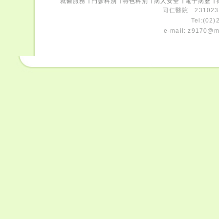
就醫服務
∣
門診科別
∣
特色科別
∣
病人安全
∣
電子病歷
∣
同仁醫院 231023
Tel:(02
e-mail:
z9170@ms